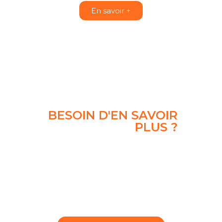
En savoir +
BESOIN D'EN SAVOIR
PLUS ?
C’est gratuit, 100%
humain et sans
engagement