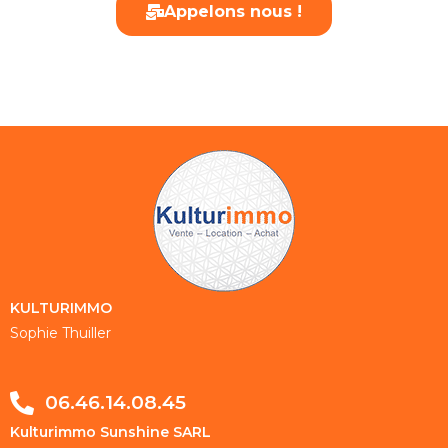
Appelons nous !
KULTURIMMO
Sophie Thuiller
06.46.14.08.45
Kulturimmo Sunshine SARL